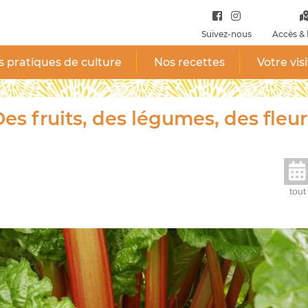
Suivez-nous
Accès & 
 pratiques de culture
Nos recettes
Votre vis
es fruits, des légumes, des fleur
tout