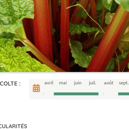
avril
mai
juin
juil.
août
sept.
COLTE :
CULARITÉS