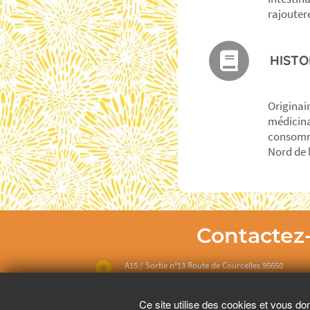
rajouter
HISTO
Originai
médicina
consomme
Nord de 
Contactez
A15 / Sortie n°13 Route de Courcelles 95650
Puiseux-Pontoise
Ce site utilise des cookies et vous do