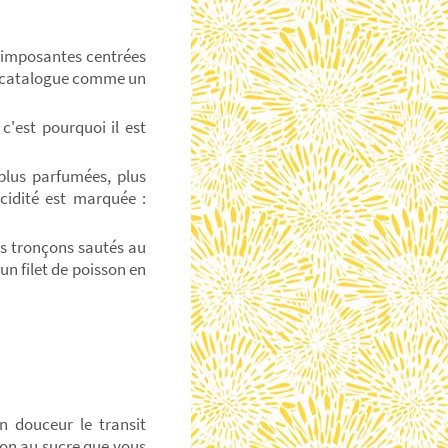
s imposantes centrées
a catalogue comme un
 c'est pourquoi il est
 plus parfumées, plus
acidité est marquée :
ts tronçons sautés au
un filet de poisson en
n douceur le transit
tion au sucre que vous