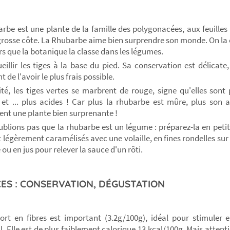
rbe est une plante de la famille des polygonacées, aux feuille
grosse côte. La Rhubarbe aime bien surprendre son monde. On l
ors que la botanique la classe dans les légumes.
ueillir les tiges à la base du pied. Sa conservation est délicate,
 de l'avoir le plus frais possible.
té, les tiges vertes se marbrent de rouge, signe qu'elles sont
 et ... plus acides ! Car plus la rhubarbe est mûre, plus son 
nt une plante bien surprenante !
ublions pas que la rhubarbe est un légume : préparez-la en peti
 légèrement caramélisés avec une volaille, en fines rondelles sur 
 ou en jus pour relever la sauce d'un rôti.
ES : CONSERVATION, DÉGUSTATION
rt en fibres est important (3.2g/100g), idéal pour stimuler e
al. Elle est de plus faiblement calorique 13 kcal/100g. Mais atten