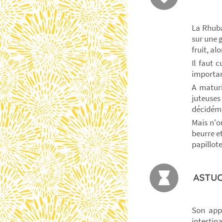
La Rhuba
sur une 
fruit, al
Il faut c
important
A maturi
juteuses
décidéme
Mais n'o
beurre et
papillote
ASTUC
Son appo
intestin