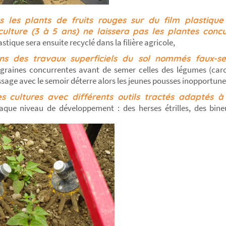
s les plants de fruits rouges sur du film plastique
ulture (3 à 5 ans) ne laissera pas les plantes conc
astique sera ensuite recyclé dans la filière agricole,
ns des travaux superficiels du sol nommés faux-
graines concurrentes avant de semer celles des légumes (carot
assage avec le semoir déterre alors les jeunes pousses inopportune
es cultures avec différents outils tractés adaptés 
que niveau de développement : des herses étrilles, des bineu