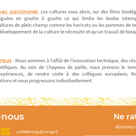
vec parcimonie.
Les cultures sous abris, sur des films biodé
riguées en goutte à goutte ce qui limite les levées intem
ultures de plein champ comme les haricots ou les pommes de te
éveloppement de la culture le nécessite et qu’un travail de bin
rieux
. Nous sommes à l’affût de l’innovation technique, des ré
tifiques. Au sein de Chapeau de paille, nous prenons le te
expériences, de rendre visite à des collègues européens. 
ions et nous progressons individuellement.
-nous
Ne rat
Abonnez-v
cueillettecergy@orange.fr