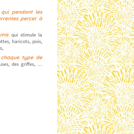
 qui pendant les
urrentes percer à
semis
qui stimule la
tes, haricots, pois,
s,
à chaque type de
ses, des griffes, …