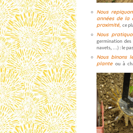
Nous repiquon
années de la c
proximité,
ce pl
Nous pratiquo
germination des 
navets, …) : le p
Nous binons l
plante
ou à cha