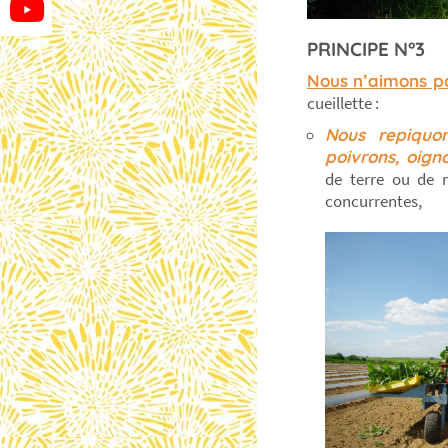
PRINCIPE N°3
Nous n’aimons pa
cueillette :
Nous repiquo
poivrons, oign
de terre ou de m
concurrentes,