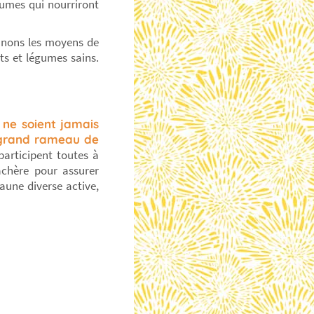
gumes qui nourriront
onnons les moyens de
ts et légumes sains.
s ne soient jamais
du grand rameau de
 participent toutes à
jachère pour assurer
faune diverse active,