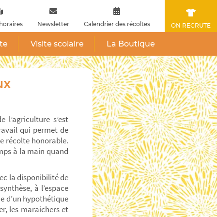
horaires
Newsletter
Calendrier des récoltes
ON RECRUTE
ite
Visite scolaire
La Boutique
ux
 l’agriculture s’est
ravail qui permet de
ne récolte honorable.
amps à la main quand
c la disponibilité de
osynthèse, à l’espace
che d’un hypothétique
r, les maraichers et