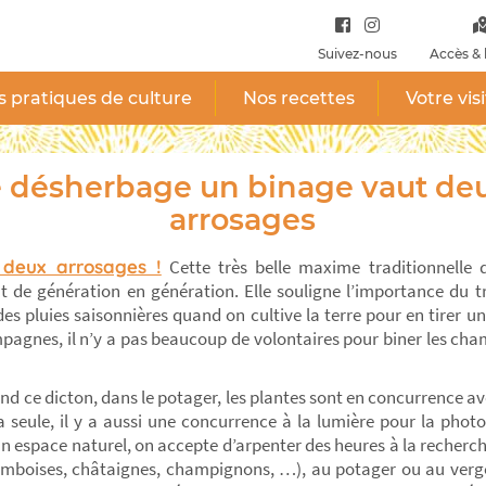
Suivez-nous
Accès & 
 pratiques de culture
Nos recettes
Votre vis
e désherbage un binage vaut de
arrosages
deux arrosages !
Cette très belle maxime traditionnelle de
 de génération en génération. Elle souligne l’importance du t
es pluies saisonnières quand on cultive la terre pour en tirer u
pagnes, il n’y a pas beaucoup de volontaires pour biner les ch
 ce dicton, dans le potager, les plantes sont en concurrence ave
la seule, il y a aussi une concurrence à la lumière pour la phot
un espace naturel, on accepte d’arpenter des heures à la recher
framboises, châtaignes, champignons, …), au potager ou au verge