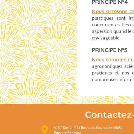
PRINCIPE N°4
Nous arrosons a
plastiques sont ir
concurrentes. Les c
aspersion quand le d
envisageable.
PRINCIPE N°5
Nous sommes cu
agronomiques scien
pratiques et nos 
nombreuses informat
Contactez
A15 / Sortie n°13 Route de Courcelles 95650
Puiseux-Pontoise