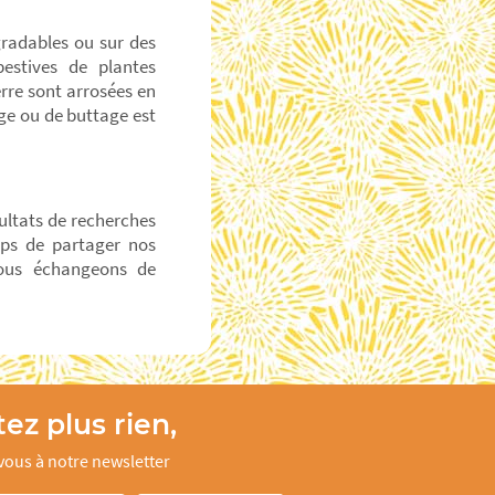
gradables ou sur des
pestives de plantes
rre sont arrosées en
age ou de buttage est
sultats de recherches
mps de partager nos
Nous échangeons de
ez plus rien,
ous à notre newsletter