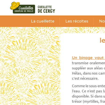
Panneau de gestion des cookies
La cueillette
Les récoltes
Nos
l
Un binage vaut 
transmise oralement
suppléer aux aléas d
Hélas, dans nos cam
c’est nécessaire.
Comme le sous-entend
l’eau. Ce n’est pas 
disponible. Si dans 
trésor (myrtilles, 