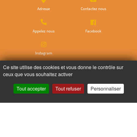
Adresse
Contactez nous
Appelez nous
Facebook
Instagram
Ce site utilise des cookies et vous donne le contrôle sur
Ne ratez plus rien,
ceux que vous souhaitez activer
Abonnez-vous à notre newsletter
Tout accepter
Tout refuser
Personnaliser
Je m’inscris
Pour votre santé, mangez au moins cinq fruits et légumes par jour.