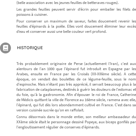
(belle association avec les jeunes feuilles de betteraves rouges).
Les grandes feuilles peuvent servir d’écrin pour emballer les filets de
poissons à cuisiner.
Pour conserver un maximum de saveur, faites doucement revenir les
feuilles d’épinards à la poêle. Elles vont doucement éliminer leur excès
d’eau et conserver aussi une belle couleur vert profond.
HISTORIQUE
Très probablement originaire de Perse (actuellement l’Iran), c'est aux
alentours de l'an 1000 que l'épinard fut introduit en Espagne par les
Arabes, ensuite en France par les Croisés (XII-XIIIème siècle). A cette
époque, on vendait des boulettes de ce légume-feuille, sous le nom
d'espinoche. Mais n'étant pas très apprécié, il servait beaucoup plus à la
fabrication de cataplasmes, destinés à guérir les douleurs de l'estomac et
du foie, qu'à la gastronomie. Afin d'épouser le roi de France, Catherine
de Médicis quittant la ville de Florence au 16ème siècle, ramena avec elle,
l'épinard, qui fut dès lors abondamment cultivé en France. C'est dans sa
version cuisinée sucrée qu'on en raffolait.
Connu désormais dans le monde entier, son meilleur ambassadeur du
XXème siècle était le personnage dessiné Popeye, aux biceps gonflés par
l'engloutissement régulier de conserves d'épinards.