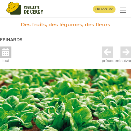
Panneau de gestion des cookies
On recrute
Des fruits, des légumes, des fleurs
EPINARDS
tout
précedent
suiva