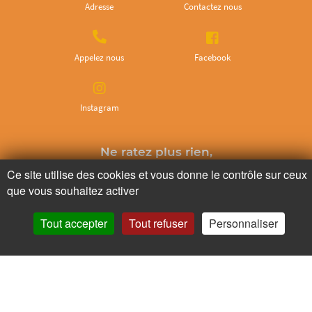
Adresse
Contactez nous
Appelez nous
Facebook
Instagram
Ne ratez plus rien,
Abonnez-vous à notre newsletter
Ce site utilise des cookies et vous donne le contrôle sur ceux
que vous souhaitez activer
Tout accepter
Tout refuser
Personnaliser
Je m’inscris
Pour votre santé, mangez au moins cinq fruits et légumes par jour.
www.mangerbouger.fr