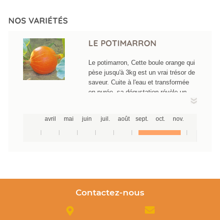
NOS VARIÉTÉS
LE POTIMARRON
Le potimarron, Cette boule orange qui
pèse jusqu'à 3kg est un vrai trésor de
saveur. Cuite à l'eau et transformée
en purée, sa dégustation révèle un
goût prononcé de châtaigne, un vrai
régal.
avril
mai
juin
juil.
août
sept.
oct.
nov.
Contactez-nous