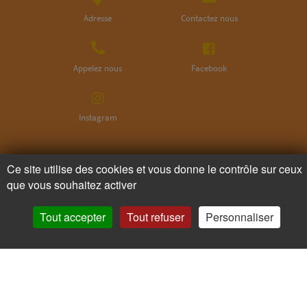
Adresse
Contactez nous
Appelez nous
Facebook
Instagram
Ne ratez plus rien,
Ce site utilise des cookies et vous donne le contrôle sur ceux
Abonnez-vous à notre newsletter
que vous souhaitez activer
Tout accepter
Tout refuser
Personnaliser
Je m’inscris
Pour votre santé, mangez au moins cinq fruits et légumes par jour.