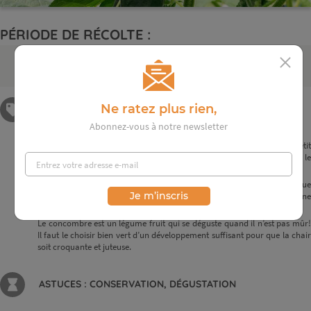
PÉRIODE DE RÉCOLTE :
avril
mai
juin
juil.
août
sept.
oct.
nov.
Ne ratez plus rien,
PARTICULARITÉS
Abonnez-vous à notre newsletter
Par les croisements choisis et répétés, les jardiniers ont petit à petit
sélectionné des concombres longs et lisses moins amers que le
concombre originel qui était plus court et épineux.
Contrepartie de ces croisements, le concombre lisse est moins rustique
Je m’inscris
que le concombre épineux et demande plus de chaleur et donc une
culture sous abris.
Le concombre est un légume fruit qui se déguste quand il n’est pas mûr!
Il faut le choisir bien vert d’un développement suffisant pour que la chair
soit croquante et juteuse.
ASTUCES : CONSERVATION, DÉGUSTATION