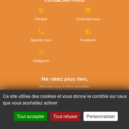
Contactez-nous
Adresse
Contactez nous
Appelez nous
Facebook
Instagram
Ne ratez plus rien,
Abonnez-vous à notre newsletter
Ce site utilise des cookies et vous donne le contrôle sur ceux
que vous souhaitez activer
Tout accepter
Tout refuser
Personnaliser
Je m’inscris