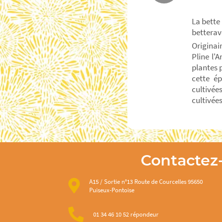
La bette
betterav
Originai
Pline l'
plantes 
cette ép
cultivée
cultivée
Contactez
A15 / Sortie n°13 Route de Courcelles 95650
Puiseux-Pontoise
01 34 46 10 52 répondeur