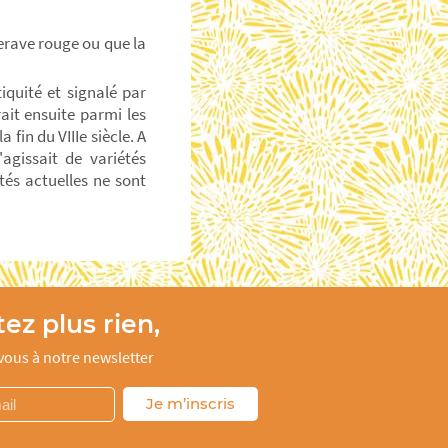
erave rouge ou que la
iquité et signalé par
rait ensuite parmi les
in du VIIIe siècle. A
'agissait de variétés
étés actuelles ne sont
ez plus rien,
ous à notre newsletter
Je m’inscris