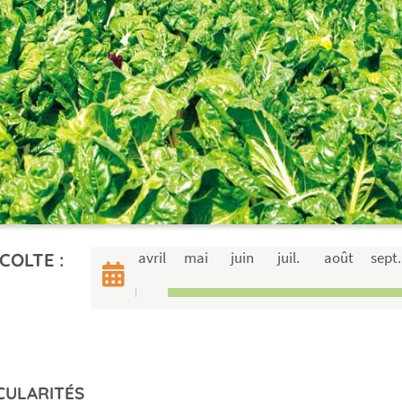
avril
mai
juin
juil.
août
sept.
COLTE :
CULARITÉS