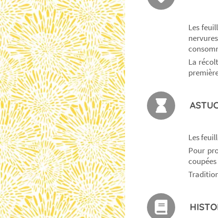
Les feuil
nervures
consommé
La récol
première
ASTUC
Les feuil
Pour pro
coupées 
Traditio
HISTO