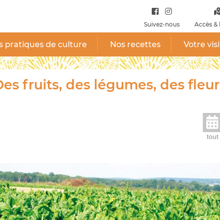
Suivez-nous
Accès & 
 pratiques de culture
Nos recettes
Votre vis
es fruits, des légumes, des fleur
tout