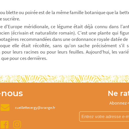
 ou blette ou poirée est de la même famille botanique que la bett
e sucrière.
re d'Europe méridionale, ce légume était déjà connu dans l'ant
Ancien (écrivain et naturaliste romain). C'est une plante qui figu
potagères recommandées dans une ordonnance royale datée de la f
oque elle était récoltée, sans qu'on sache précisément s'il s
s pour leurs racines ou pour leurs feuilles. Aujourd’hui, les vari
s que pour ces dernières.
-nous
Ne rat
Abonnez-v
cueillettecergy@orange.fr