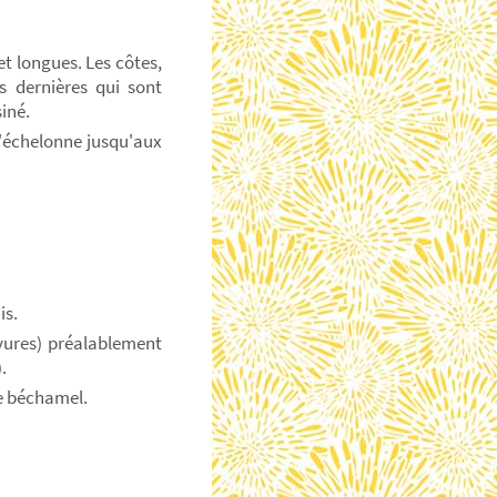
et longues. Les côtes,
s dernières qui sont
iné.
s'échelonne jusqu'aux
is.
vures) préalablement
.
e béchamel.