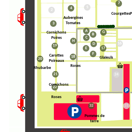
7
5
4
2
Courgettes
Aubergines
Tomates
3
A
G
Cornichons
B
C
Poires
H
16
D
19
E
17
F
Carottes
18
Glaïeuls
20
Poireaux
Roses
Rhubarbe
21
24
Cornichons
22
Roses
32
31
Pommes de
terre